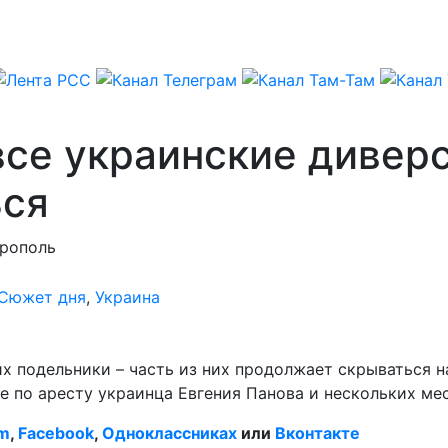
се украинские диверс
ься
рополь
Сюжет дня
,
Украина
х подельники – часть из них продолжает скрываться на
 по аресту украинца Евгения Панова и нескольких ме
am
,
Facebook
,
Одноклассниках
или
Вконтакте