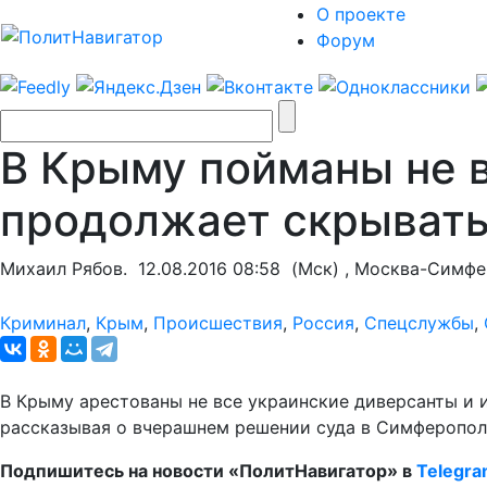
О проекте
Форум
В Крыму пойманы не в
продолжает скрыват
Михаил Рябов.
12.08.2016 08:58
(Мск) , Москва-Симфе
Криминал
,
Крым
,
Происшествия
,
Россия
,
Спецслужбы
,
В Крыму арестованы не все украинские диверсанты и и
рассказывая о вчерашнем решении суда в Симферополе
Подпишитесь на новости «ПолитНавигатор» в
Telegr