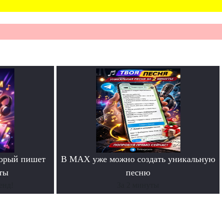
торый пишет
В MAX уже можно создать уникальную
ты
песню
енд!
За 2 минуты