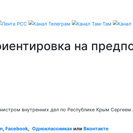
риентировка на предп
министром внутренних дел по Республике Крым Сергее
am
,
Facebook
,
Одноклассниках
или
Вконтакте