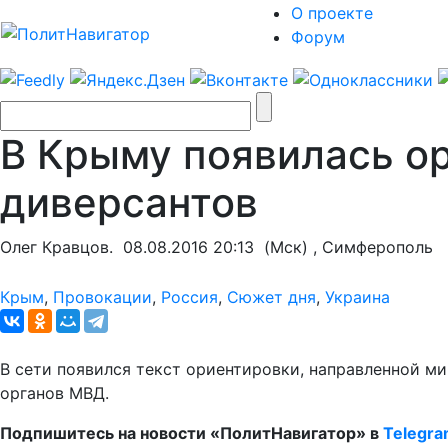
О проекте
Форум
В Крыму появилась о
диверсантов
Олег Кравцов.
08.08.2016 20:13
(Мск) , Симферополь
Крым
,
Провокации
,
Россия
,
Сюжет дня
,
Украина
В сети появился текст ориентировки, направленной 
органов МВД.
Подпишитесь на новости «ПолитНавигатор» в
Telegr