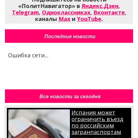
«ПолитНавигатор» в
Яндекс.Дзен
,
Telegram
,
Одноклассниках
,
Вконтакте
,
каналы
Max
и
YouTube
.
Последние новости
Ошибка сети...
Все новости за сегодня
Испания может
ограничить въезд
по российским
загранпаспортам