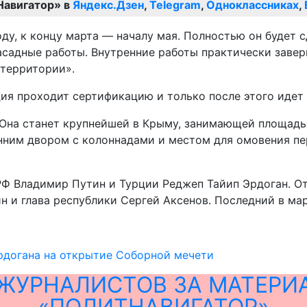
Навигатор» в
Яндекс.Дзен
,
Telegram
,
Одноклассниках
,
, к концу марта — началу мая. Полностью он будет сда
асадные работы. Внутренние работы практически завер
 территории».
я проходит сертификацию и только после этого идет в
 Она станет крупнейшей в Крыму, занимающей площадь
ренним двором с колоннадами и местом для омовения п
РФ Владимир Путин и Турции Реджеп Тайип Эрдоган. От
и глава республики Сергей Аксенов. Последний в март
рдогана на открытие Соборной мечети
ЖУРНАЛИСТОВ ЗА МАТЕРИ
«ПОЛИТНАВИГАТОР»