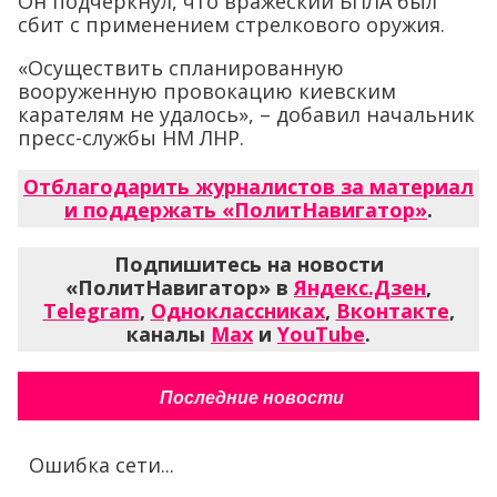
Он подчеркнул, что вражеский БПЛА был
сбит с применением стрелкового оружия.
«Осуществить спланированную
вооруженную провокацию киевским
карателям не удалось», – добавил начальник
пресс-службы НМ ЛНР.
Отблагодарить журналистов за материал
и поддержать «ПолитНавигатор»
.
Подпишитесь на новости
«ПолитНавигатор» в
Яндекс.Дзен
,
Telegram
,
Одноклассниках
,
Вконтакте
,
каналы
Max
и
YouTube
.
Последние новости
Ошибка сети...