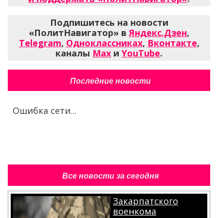
Подпишитесь на новости
«ПолитНавигатор» в
Яндекс.Дзен
,
Telegram
,
Одноклассниках
,
Вконтакте
,
каналы
Max
и
YouTube
.
Последние новости
Ошибка сети...
Все новости за сегодня
Закарпатского
военкома