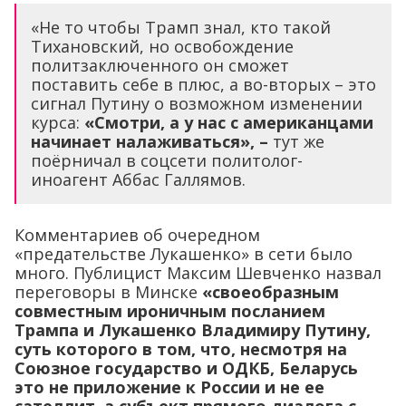
«Не то чтобы Трамп знал, кто такой
Тихановский, но освобождение
политзаключенного он сможет
поставить себе в плюс, а во-вторых – это
сигнал Путину о возможном изменении
курса:
«Смотри, а у нас с американцами
начинает налаживаться», –
тут же
поёрничал в соцсети политолог-
иноагент Аббас Галлямов.
Комментариев об очередном
«предательстве Лукашенко» в сети было
много. Публицист Максим Шевченко назвал
переговоры в Минске
«своеобразным
совместным ироничным посланием
Трампа и Лукашенко Владимиру Путину,
суть которого в том, что, несмотря на
Союзное государство и ОДКБ, Беларусь
это не приложение к России и не ее
сателлит, а субъект прямого диалога с