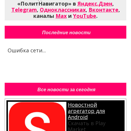
«ПолитНавигатор» в
Яндекс.Дзен
,
Telegram
,
Одноклассниках
,
Вконтакте
,
каналы
Max
и
YouTube
.
Последние новости
Ошибка сети...
Все новости за сегодня
Новостной
агрегатор для
Android
Скачать в Play
Market