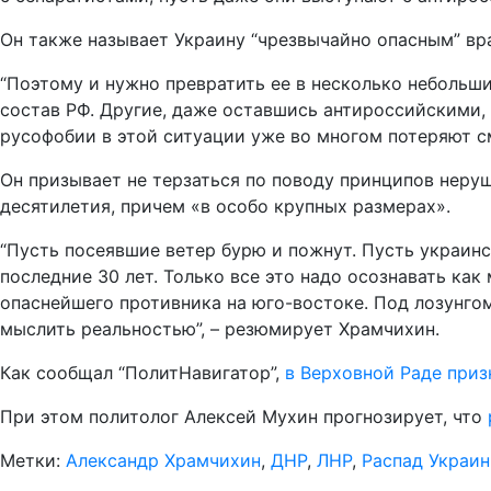
Он также называет Украину “чрезвычайно опасным” вр
“Поэтому и нужно превратить ее в несколько небольши
состав РФ. Другие, даже оставшись антироссийскими, 
русофобии в этой ситуации уже во многом потеряют см
Он призывает не терзаться по поводу принципов неру
десятилетия, причем «в особо крупных размерах».
“Пусть посеявшие ветер бурю и пожнут. Пусть украинск
последние 30 лет. Только все это надо осознавать к
опаснейшего противника на юго-востоке. Под лозунгом
мыслить реальностью”, – резюмирует Храмчихин.
Как сообщал “ПолитНавигатор”,
в Верховной Раде приз
При этом политолог Алексей Мухин прогнозирует, что
Метки:
Александр Храмчихин
,
ДНР
,
ЛНР
,
Распад Украи