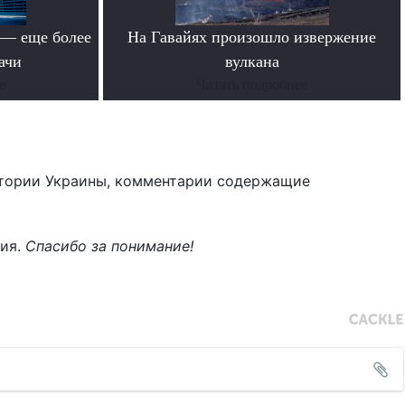
 — еще более
На Гавайях произошло извержение
ачи
вулкана
е
Читать подробнее
тории Украины, комментарии содержащие
ния.
Спасибо за понимание!