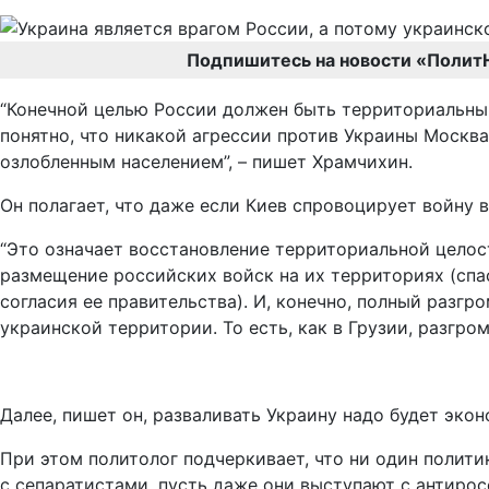
Подпишитесь на новости «Полит
“Конечной целью России должен быть территориальный
понятно, что никакой агрессии против Украины Москва
озлобленным населением”, – пишет Храмчихин.
Он полагает, что даже если Киев спровоцирует войну 
“Это означает восстановление территориальной целос
размещение российских войск на их территориях (спа
согласия ее правительства). И, конечно, полный разг
украинской территории. То есть, как в Грузии, разгром
Далее, пишет он, разваливать Украину надо будет эк
При этом политолог подчеркивает, что ни один полити
с сепаратистами, пусть даже они выступают с антирос