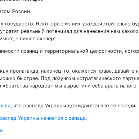
агом России.
х государств. Некоторые из них уже действительно бу
утратят реальный потенциал для нанесения нам какого
ысл”, – пишет эксперт.
шимости границ и территориальной целостности, кото
ая пропаганда, наконец-то, окажется права, давайте н
ак можно быстрее. Под лозунгом «стратегического пар
 «братства народов» мы вырастили себе врага на юго-
нали
, что распада Украины дожидаются все ее соседи.
распад Украины начнется с запада.
ны