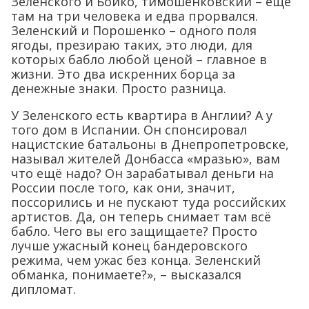
Зеленского и Бойко, тимошенковский – ещё
там на три человека и едва прорвался.
Зеленский и Порошенко – одного поля
ягоды, презираю таких, это люди, для
которых бабло любой ценой – главное в
жизни. Это два искренних борца за
денежные знаки. Просто разница.
У Зеленского есть квартира в Англии? А у
того дом в Испании. Он спонсировал
нацистские батальоны в Днепропетровске,
называл жителей Донбасса «мразью», вам
что ещё надо? Он зарабатывал деньги на
России после того, как они, значит,
поссорились и не пускают туда российских
артистов. Да, он теперь снимает там всё
бабло. Чего вы его защищаете? Просто
лучше ужасный конец бандеровского
режима, чем ужас без конца. Зеленский
обманка, понимаете?», – высказался
дипломат.