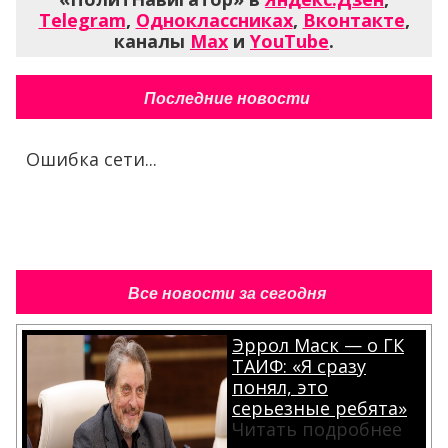
Telegram
,
Одноклассниках
,
Вконтакте
,
каналы
Max
и
YouTube
.
Последние новости
Ошибка сети...
Все новости за сегодня
Эррол Маск — о ГК
ТАИФ: «Я сразу
понял, это
серьезные ребята»
Читать подробнее