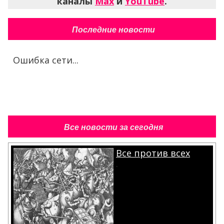
каналы
Max
и
YouTube
.
Последние новости
Ошибка сети...
Все новости за сегодня
Все против всех
.