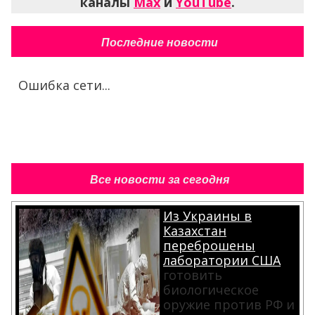
каналы
Max
и
YouTube
.
Последние новости
Ошибка сети...
Все новости за сегодня
Из Украины в
Казахстан
переброшены
лаборатории США
готовить
биологическое
оружие против РФ и