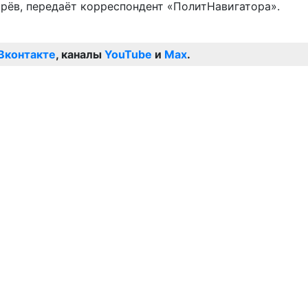
рёв, передаёт корреспондент «ПолитНавигатора».
Вконтакте
, каналы
YouTube
и
Max
.