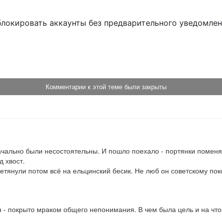
блокировать аккаунты без предварительного уведомле
!
Комментарии к этой теме были закрыты
льно были несостоятельны. И пошло поехало - портянки поменяли на
 хвост.

тянули потом всё на ельцинский бесик. Не люб он советскому пок
 - покрыто мраком общего непонимания. В чем была цель и на чт