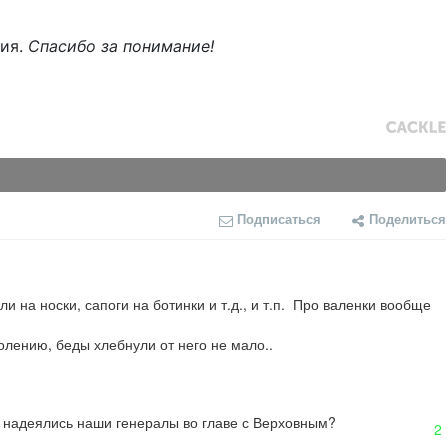
ния.
Спасибо за понимание!
Подписаться
Поделиться
 носки, сапоги на ботинки и т.д., и т.п.  Про валенки вообще 
олению, беды хлебнули от него не мало..
о надеялись наши генералы во главе с Верховным?
2