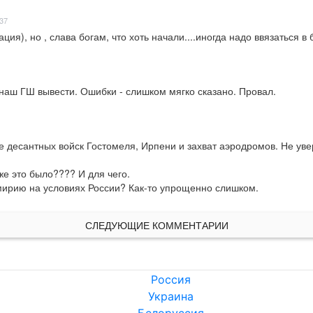
:37
я), но , слава богам, что хоть начали....иногда надо ввязаться в б
 наш ГШ вывести. Ошибки - слишком мягко сказано. Провал.
е десантных войск Гостомеля, Ирпени и захват аэродромов. Не увер
е это было???? И для чего.

мирию на условиях России? Как-то упрощенно слишком.
СЛЕДУЮЩИЕ КОММЕНТАРИИ
Россия
Украина