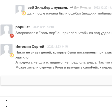
реб Зильбершмункель
Дон Румата
2022.12.25 11
да и после начала были ошибки (поздняя мобилизаци
populist
2022.12.23 15:40
Америкосов и "весь мир" он приплёл, чтобы из под удара
Истомин Сергей
2022.12.23 14:51
Никто не знает целей, которые были поставлены при атак
хватило.

А подмога не шла и, видимо, не предполагалась. Так что ж
Может хотели окружить Киев и вынудить салоРейх к пере