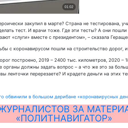
ероически закупил в марте? Страна не тестирована, уч
делать тест. И врачи тоже. Где эти тесты? А они пошл
зают «слуги» вместе с президентом», – сказала Гераще
орьбы с коронавирусом пошли на строительство дорог, 
орог построено, 2019 – 2400 тыс. километров, 2020 – 
ые органы должны задать вопрос – а что же это за бол
ы ленточки перерезаете? И крадете деньги на этих тен
го обвинили в большом дерибане «коронавирусных ден
ЖУРНАЛИСТОВ ЗА МАТЕРИ
«ПОЛИТНАВИГАТОР»