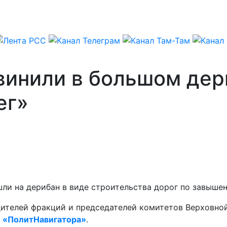
бвинили в большом де
ег»
шли на дерибан в виде строительства дорог по завыше
дителей фракций и председателей комитетов Верховно
т
«ПолитНавигатора»
.