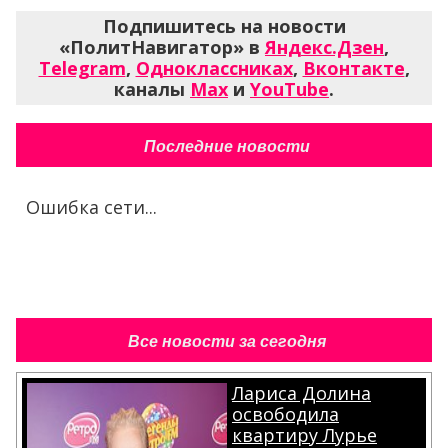
Подпишитесь на новости
«ПолитНавигатор» в
Яндекс.Дзен
,
Telegram
,
Одноклассниках
,
Вконтакте
,
каналы
Max
и
YouTube
.
Последние новости
Ошибка сети...
Все новости за сегодня
Лариса Долина
освободила
квартиру Лурье