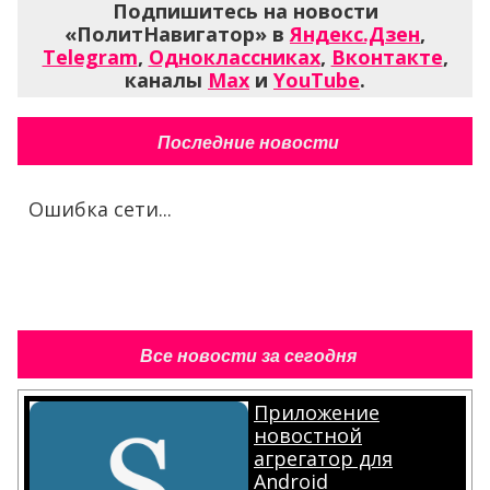
Подпишитесь на новости
«ПолитНавигатор» в
Яндекс.Дзен
,
Telegram
,
Одноклассниках
,
Вконтакте
,
каналы
Max
и
YouTube
.
Последние новости
Ошибка сети...
Все новости за сегодня
Приложение
новостной
агрегатор для
Android