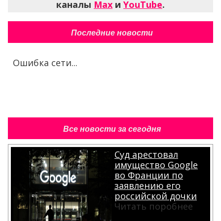
каналы
Max
и
YouTube
.
Последние новости
Ошибка сети...
Все новости за сегодня
Суд арестовал
имущество Google
во Франции по
заявлению его
российской дочки
Читать поробнее