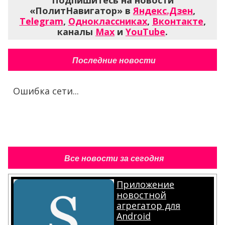
Подпишитесь на новости
«ПолитНавигатор» в
Яндекс.Дзен
,
Telegram
,
Одноклассниках
,
Вконтакте
,
каналы
Max
и
YouTube
.
Последние новости
Ошибка сети...
Все новости за сегодня
Приложение
новостной
агрегатор для
Android