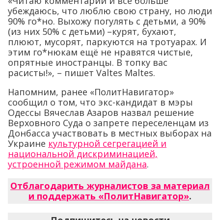
«Читаю комментарии и все больше
убеждаюсь, что люблю свою страну, но люди
90% го*но. Выхожу погулять с детьми, а 90%
(из них 50% с детьми) –курят, бухают,
плюют, мусорят, паркуются на тротуарах. И
этим го*нюкам ещё не нравятся чистые,
опрятные иностранцы. В топку вас
расисты!», – пишет Valtes Maltes.
Напомним, ранее «ПолитНавигатор»
сообщил о том, что экс-кандидат в мэры
Одессы Вячеслав Азаров назвал решение
Верховного Суда о запрете переселенцам из
Донбасса участвовать в местных выборах на
Украине
культурной сегрегацией и
национальной дискриминацией,
устроенной режимом майдана
.
Отблагодарить журналистов за материал
и поддержать «ПолитНавигатор»
.