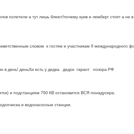
олов полетели а тут лишь блеют!почему куив и лемберг стоят а не
ветственным словом  к гостям и участникам II международного ф
 в день! деньХи есть у дедка.  дедок  гарант   позора РФ
ток) и подстанциям 750 КВ остановится ВСЯ понадусера.

доочиска и водонасосные станции.
