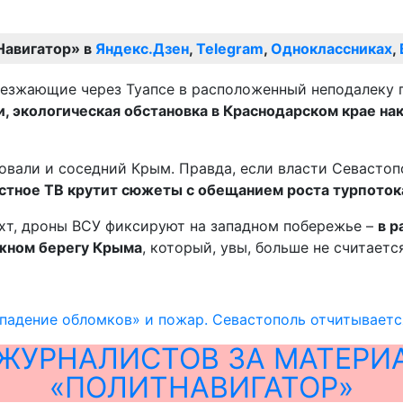
Навигатор» в
Яндекс.Дзен
,
Telegram
,
Одноклассниках
,
оезжающие через Туапсе в расположенный неподалеку 
, экологическая обстановка в Краснодарском крае на
вали и соседний Крым. Правда, если власти Севастоп
тное ТВ крутит сюжеты с обещанием роста турпотока
ухт, дроны ВСУ фиксируют на западном побережье –
в р
жном берегу Крыма
, который, увы, больше не считаетс
«падение обломков» и пожар. Севастополь отчитываетс
ЖУРНАЛИСТОВ ЗА МАТЕРИ
«ПОЛИТНАВИГАТОР»