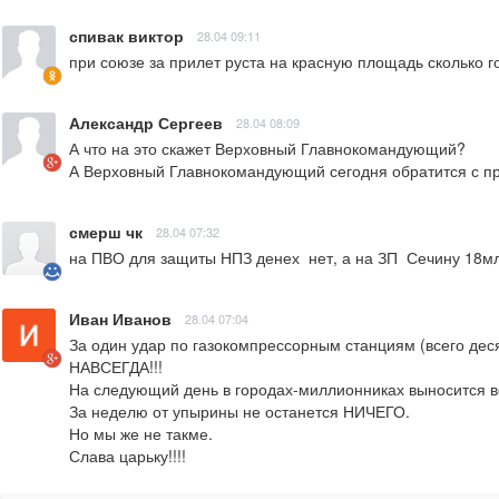
спивак виктор
28.04 09:11
при союзе за прилет руста на красную площадь сколько г
Александр Сергеев
28.04 08:09
А что на это скажет Верховный Главнокомандующий?

А Верховный Главнокомандующий сегодня обратится с при
смерш чк
28.04 07:32
на ПВО для защиты НПЗ денех  нет, а на ЗП  Сечину 18млн
Иван Иванов
28.04 07:04
За один удар по газокомпрессорным станциям (всего деся
НАВСЕГДА!!!

На следующий день в городах-миллионниках выносится во
За неделю от упырины не останется НИЧЕГО.

Но мы же не такме.

Слава царьку!!!!