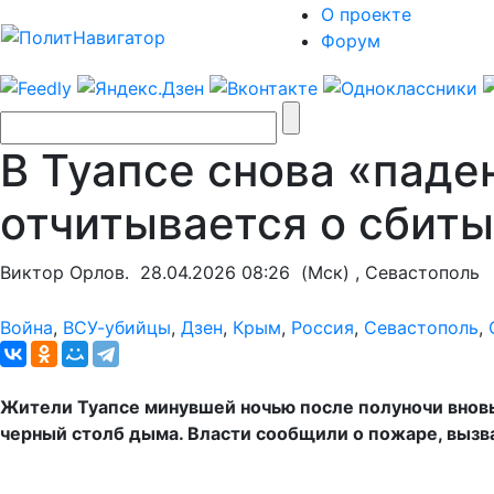
О проекте
Форум
В Туапсе снова «паде
отчитывается о сбиты
Виктор Орлов.
28.04.2026 08:26
(Мск) , Севастополь
Война
,
ВСУ-убийцы
,
Дзен
,
Крым
,
Россия
,
Севастополь
,
Жители Туапсе минувшей ночью после полуночи вновь 
черный столб дыма. Власти сообщили о пожаре, выз