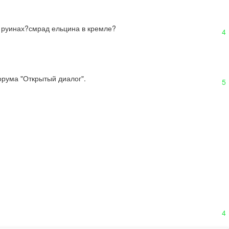
 в руинах?смрад ельцина в кремле?
4
орума "Открытый диалог".
5
4