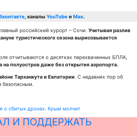
Вконтакте
, каналы
YouTube
и
Max
.
главный российский курорт – Сочи.
Учитывая разлив
кануне туристического сезона вырисовывается
оля отчитываются о десятках перехваченных БПЛА,
 на полуостров даже без открытия аэропорта.
айоне Тарханкута и Евпатории
. С недавних пор об
я безопасным.
я о сбитых дронах. Крым молчит
АЛ И ПОДДЕРЖАТЬ