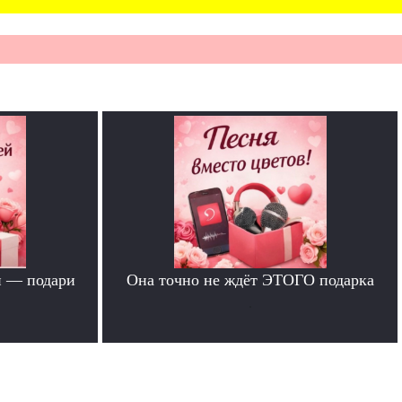
й — подари
Она точно не ждёт ЭТОГО подарка
.