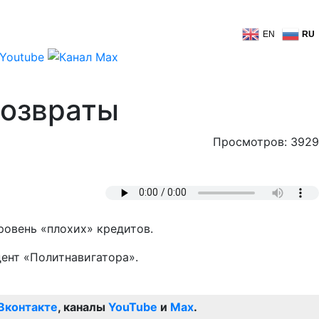
EN
RU
возвраты
Просмотров: 3929
ровень «плохих» кредитов.
ент «Политнавигатора».
Вконтакте
, каналы
YouTube
и
Max
.