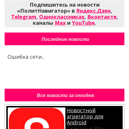
Подпишитесь на новости
«ПолитНавигатор» в
Яндекс.Дзен
,
Telegram
,
Одноклассниках
,
Вконтакте
,
каналы
Max
и
YouTube
.
Последние новости
Ошибка сети...
Все новости за сегодня
Новостной
агрегатор для
Android
Скачать в Play