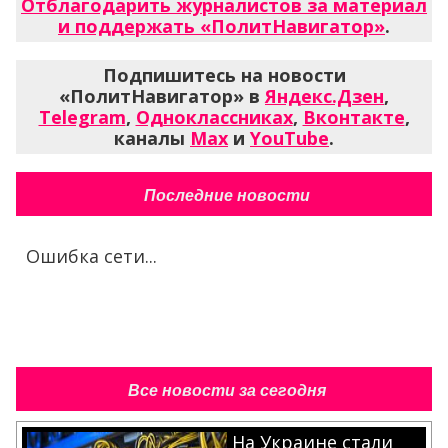
Отблагодарить журналистов за материал
и поддержать «ПолитНавигатор»
.
Подпишитесь на новости
«ПолитНавигатор» в
Яндекс.Дзен
,
Telegram
,
Одноклассниках
,
Вконтакте
,
каналы
Max
и
YouTube
.
Последние новости
Ошибка сети...
Все новости за сегодня
На Украине стали