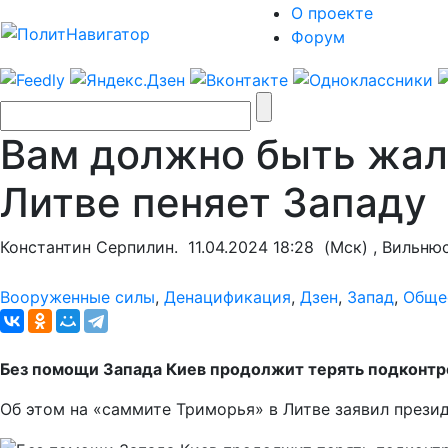
О проекте
Форум
Вам должно быть жалк
Литве пеняет Западу
Константин Серпилин.
11.04.2024 18:28
(Мск) , Вильню
Вооруженные силы
,
Денацификация
,
Дзен
,
Запад
,
Обще
Без помощи Запада Киев продолжит терять подконт
Об этом на «саммите Триморья» в Литве заявил прези