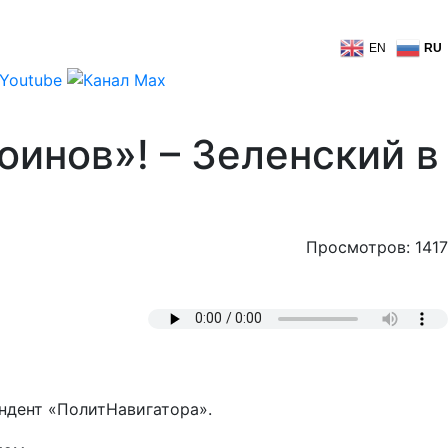
EN
RU
инов»! – Зеленский в
Просмотров: 1417
ндент «ПолитНавигатора».