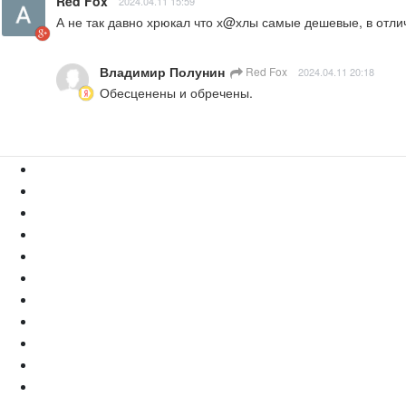
Red Fox
2024.04.11 15:59
А не так давно хрюкал что х@хлы самые дешевые, в отлич
Владимир Полунин
Red Fox
2024.04.11 20:18
Обесценены и обречены.