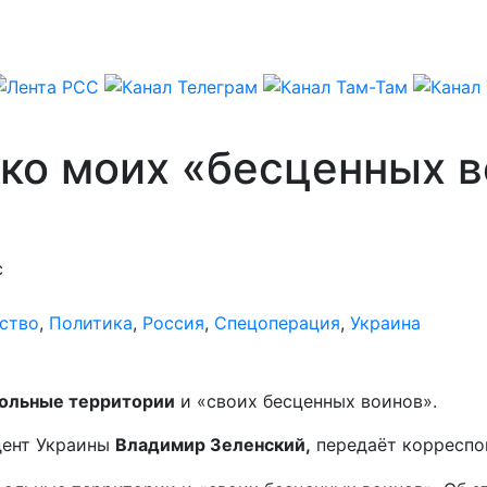
о моих «бесценных во
с
ство
,
Политика
,
Россия
,
Спецоперация
,
Украина
рольные территории
и «своих бесценных воинов».
дент Украины
Владимир Зеленский,
передаёт корреспо