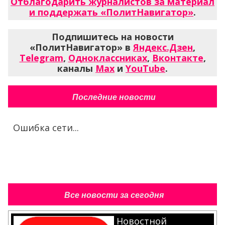
Отблагодарить журналистов за материал
и поддержать «ПолитНавигатор»
.
Подпишитесь на новости
«ПолитНавигатор» в
Яндекс.Дзен
,
Telegram
,
Одноклассниках
,
Вконтакте
,
каналы
Max
и
YouTube
.
Последние новости
Ошибка сети...
Все новости за сегодня
Новостной