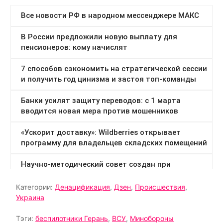
Категории:
Денацификация
,
Дзен
,
Происшествия
,
Украина
Тэги:
беспилотники Герань
,
ВСУ
,
Минобороны