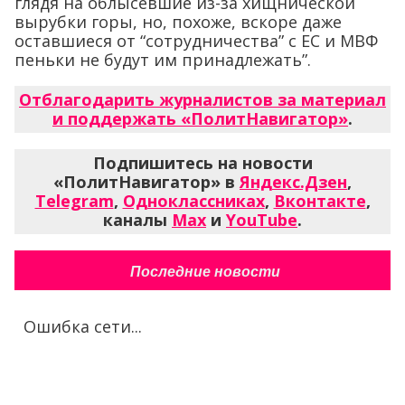
глядя на облысевшие из-за хищнической
вырубки горы, но, похоже, вскоре даже
оставшиеся от “сотрудничества” с ЕС и МВФ
пеньки не будут им принадлежать”.
Отблагодарить журналистов за материал
и поддержать «ПолитНавигатор»
.
Подпишитесь на новости
«ПолитНавигатор» в
Яндекс.Дзен
,
Telegram
,
Одноклассниках
,
Вконтакте
,
каналы
Max
и
YouTube
.
Последние новости
Ошибка сети...