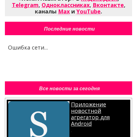
Telegram
,
Одноклассниках
,
Вконтакте
,
каналы
Max
и
YouTube
.
Последние новости
Ошибка сети...
Все новости за сегодня
Приложение
новостной
агрегатор для
Android
.