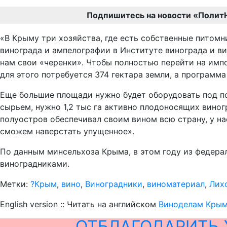
Подпишитесь на новости «Полит
«В Крыму три хозяйства, где есть собственные питомн
винограда и ампелографии в Институте винограда и ви
нам свои «черенки». Чтобы полностью перейти на имп
для этого потребуется 374 гектара земли, а программ
Еще большие площади нужно будет оборудовать под п
сырьем, нужно 1,2 тыс га активно плодоносящих виног
полуостров обеспечивал своим вином всю страну, у на
сможем наверстать упущенное».
По данным минсельхоза Крыма, в этом году из федерал
виноградниками.
Метки:
?Крым
,
вино
,
Виноградники
,
виноматериал
,
Лих
English version :: Читать на английском
Виноделам Крыма
ОТБЛАГОДАРИТЬ 