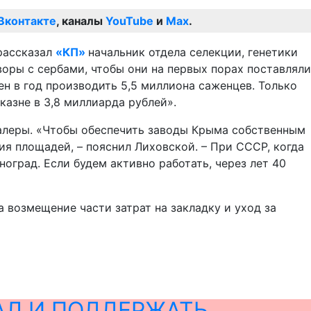
Вконтакте
, каналы
YouTube
и
Max
.
 рассказал
«КП»
начальник отдела селекции, генетики
оры с сербами, чтобы они на первых порах поставляли
н в год производить 5,5 миллиона саженцев. Только
казне в 3,8 миллиарда рублей».
палеры. «Чтобы обеспечить заводы Крыма собственным
я площадей, – пояснил Лиховской. – При СССР, когда
оград. Если будем активно работать, через лет 40
 возмещение части затрат на закладку и уход за
АЛ И ПОДДЕРЖАТЬ