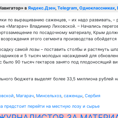
Навигатор» в
Яндекс.Дзен
,
Telegram
,
Одноклассниках
,
ики по выращиванию саженцев, – их надо развивать, –
на «Магарач» Владимир Лиховской. – Начались перегов
ортозамещение по посадочному материалу, Крым долже
а возрождения этого сегмента производства обойдется 
осадку самой лозы – поставить столбы и растянуть ш
радников и 5 тысяч молодых насаждений для обновлени
с было 90 тысяч гектаров занято под плодоносящий вин
ьного бюджета выделят более 33,5 миллиона рублей на
овской
,
Магарач
,
Минсельхоз
,
саженцы
,
Сербия
 предстоит перейти на местную лозу и сырье
ЖУРНАЛИСТОВ ЗА МАТЕРИ