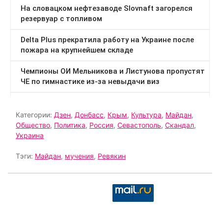
Категории:
Дзен
,
Донбасс
,
Крым
,
Культура
,
Майдан
,
Общество
,
Политика
,
Россия
,
Севастополь
,
Скандал
,
Украина
Тэги:
Майдан
,
мучения
,
Ревякин