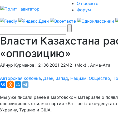
О проекте
Форум
Власти Казахстана р
«оппозицию»
Айнур Курманов.
21.06.2021 22:42
(Мск) , Алма-Ата
Авторская колонка
,
Дзен
,
Запад
,
Нацизм
,
Общество
,
По
Мы уже писали ранее в мартовском материале о появл
оппозиционных сил» и партии «Ел тірегі» экс-депута
Украину, Турцию и США.