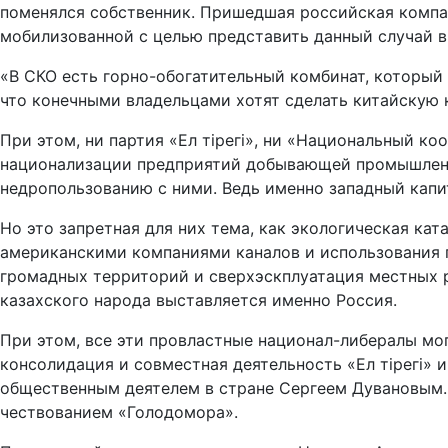
поменялся собственник. Пришедшая российская компани
мобилизованной с целью представить данный случай в 
«В СКО есть горно-обогатительный комбинат, который
что конечными владельцами хотят сделать китайскую 
При этом, ни партия «Ел тірегі», ни «Национальный к
национализации предприятий добывающей промышленн
недропользованию с ними. Ведь именно западный капит
Но это запретная для них тема, как экологическая кат
американскими компаниями каналов и использования гр
громадных территорий и сверхэскплуатация местных р
казахского народа выставляется именно Россия.
При этом, все эти провластные национал-либералы мог
консолидация и совместная деятельность «Ел тірегі
общественным деятелем в стране Сергеем Дувановым.
чествованием «Голодомора».