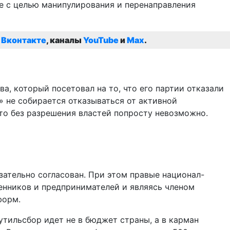
е с целью манипулирования и перенаправления
,
Вконтакте
, каналы
YouTube
и
Max
.
а, который посетовал на то, что его партии отказали
і» не собирается отказываться от активной
что без разрешения властей попросту невозможно.
зательно согласован. При этом правые национал-
енников и предпринимателей и являясь членом
форм.
тильсбор идет не в бюджет страны, а в карман