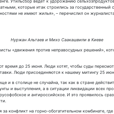
нге. Утильсбор ведет к удорожанию сельхозпродуктов.
тными, которые итак строились за государственный сч
ностями не имеют жилья», – перечислил он журналист
Нуржан Альтаев и Михо Саакашвили в Киеве
висты «движения против неправосудных решений», кот
т время до 25 июня. Люди хотят, чтобы суды пересмо
тавки. Люди присоединяются к нашему митингу 25 июня»
ще и в столице не случайна, так как в стране действ
бунты и выступления, а в ситуации ликвидации всех п
 русофобское и антироссийское. И это проявилось сраз
ти.
ся за конфликт на горно-обогатительном комбинате, где