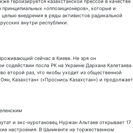
кже героизируется казахстанской прессой в качестве
аз принципиальных «оппозиционеров», которые и
 целью внедрения в ряды активистов радикальной
 русских внутри республики.
проживающий сейчас в Киеве. Не зря он
и содействии посла РК на Украине Дархана Калетаева
 во второй раз, что якобы уходит из общественной
ян, Казахстан» («Проснись Казахстан») и продолжает
еленским
путат и экс-нуротановец Нуржан Альтаев открывает 17
ские настроения. В Шымкенте на торжественном