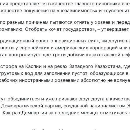
я представляется в качестве главного виновника всех
качестве покушения на «независимость» и «суверените
 по разным причинам пытаются отнять у хозяев и пере
компанию. Отобрать хочет государство», – утверждает
оординационный совет оппозиционных сил», ни другие 
ости у европейских и американских корпораций или 
ал контролирует две трети добычи казахстанской нефт
астрофа на Каспии и на реках Западного Казахстана, г
унтовых вод для заполнения пустот, образующихся в р
абочих иностранными хозяевами абсолютно не волнует
ут объединиться и уже признают друг друга в качеств
» и Демократической партии, созданной националисто
 Как раз Демпартия за последние месяцы отметилась 