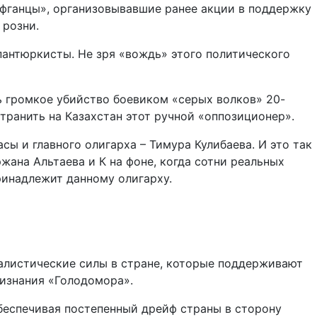
афганцы», организовывавшие ранее акции в поддержку
 розни.
пантюркисты. Не зря «вождь» этого политического
ь громкое убийство боевиком «серых волков» 20-
транить на Казахстан этот ручной «оппозиционер».
асы и главного олигарха – Тимура Кулибаева. И это так
жана Альтаева и К на фоне, когда сотни реальных
ринадлежит данному олигарху.
алистические силы в стране, которые поддерживают
изнания «Голодомора».
обеспечивая постепенный дрейф страны в сторону