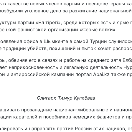
 в качестве новых членов партии и псевдоветераны «
возбудили уголовное дело за разжигание национальной
туры партии «Ел тірегі», среди которых есть и ярые 
турецкой фашистской организации «Серые волки».
появления офиса в Шымкенте в самой Турции случилос
е традиции убийств, похищений и пыток хочет распрос
ы, обвиняя его в связях и работе на среднего зятя Елб
вает неприкосновенность и легальную деятельность Нур
ой и антироссийской кампании портал Abai.kz также п
Олигарх Тимур Кулибаев
ращивать прозападные национал-либеральные и национ
ации карателей и пособников немецких фашистов и пр
ролировать и направлять против России этих нациков, 