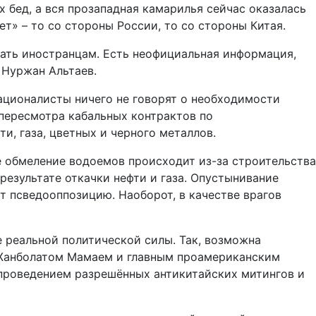
 бед, а вся прозападная камарилья сейчас оказалась
т» – то со стороны России, то со стороны Китая.
дать иностранцам. Есть неофициальная информация,
 Нуржан Альтаев.
националисты ничего не говорят о необходимости
пересмотра кабальных контрактов по
и, газа, цветных и черного металлов.
де обмеление водоемов происходит из-за строительства
езультате откачки нефти и газа. Опустынивание
 псведооппозицию. Наоборот, в качестве врагов
е реальной политической силы. Так, возможна
м Жанболатом Мамаем и главным проамериканским
проведением разрешённых антикитайских митингов и