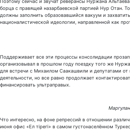
Поэтому сейчас и звучат реверансы Нуржана Альтаева
борца с правящей назарбаевской партией Нур Отан. Т
должны заполнить образовавшийся вакуум и захватить
националистической идеологии, направленной как про
Поддерживает все эти процессы консолидации прозапа
организовывал в прошлом году поездку того же Нуржа
для встречи с Михаилом Саакашвили и депутатами от п
деятельности, но все равно продолжает контактирова
финансировать ультраправых.
Маргула
Что интересно, на фоне репрессий в отношении разли
июня офис «Ел тірегі» в самом густонаселённом Турке