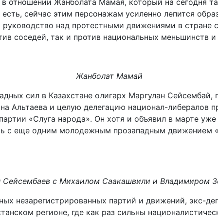
 в отношении Жанболата Мамая, который на сегодня та
о есть, сейчас этим персонажам усиленно лепится обр
 руководство над протестными движениями в стране с
тив соседей, так и против национальных меньшинств и
Жанболат Мамай
дных сил в Казахстане олигарх Маргулан Сейсембай, 
на Альтаева и целую делегацию национал-либералов пр
артии «Слуга народа». Он хотя и объявил в марте уже
ть с еще одним молодежным прозападным движением «О
н Сейсембаев с Михаилом Саакашвили и Владимиром З
чных незарегистрированных партий и движений, экс-де
станском регионе, где как раз сильны националистиче