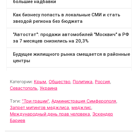
Категории:
Крым
,
Общество
,
Политика
,
Россия
,
Севастополь
,
Украина
Тэги:
"Три грации"
,
Администрация Симферополя
,
Запрет митингов меджлиса
,
меджлис
,
Международный день прав человека
,
Эскендер
Бариев