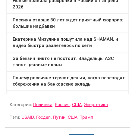
Категории:
Политика
,
Россия
,
США
,
Энергетика
Тэги:
USAID
,
Госдеп
,
Путин
,
США
,
Трамп