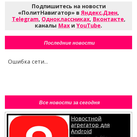
Подпишитесь на новости
«ПолитНавигатор» в
Яндекс.Дзен
,
Telegram
,
Одноклассниках
,
Вконтакте
,
каналы
Max
и
YouTube
.
Последние новости
Ошибка сети...
Все новости за сегодня
Новостной
агрегатор для
Android