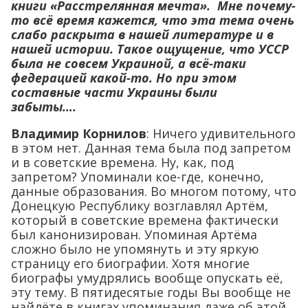
книги «Расстрелянная мечта». Мне почему-
то всё время кажется, что эта тема очень
слабо раскрыта в нашей литературе и в
нашей истории. Такое ощущение, что УССР
была не совсем Украиной, а всё-таки
федерацией какой-то. Но при этом
составные части Украины были
забыты….
Владимир Корнилов
: Ничего удивительного
в этом нет. Данная тема была под запретом
и в советские времена. Ну, как, под
запретом? Упоминали кое-где, конечно,
данные образования. Во многом потому, что
Донецкую Республику возглавлял Артём,
который в советские времена фактически
был канонизирован. Упоминая Артёма
сложно было не упомянуть и эту яркую
страницу его биографии. Хотя многие
биографы умудрялись вообще опускать её,
эту тему. В пятидесятые годы Вы вообще не
найдёте в книгах упоминания даже об этой