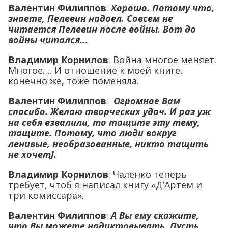
Валентин Филиппов
:
Хорошо. Потому что,
знаете, Пелевин надоел. Совсем не
читается Пелевин после войны. Вот до
войны читался…
Владимир Корнилов
: Война многое меняет.
Многое…. И отношение к моей книге,
конечно же, тоже поменяла.
Валентин Филиппов
:
Огромное Вам
спасибо. Желаю творческих удач. И раз уж
на себя взвалили, то тащите эту тему,
тащите. Потому, что люди вокруг
ленивые, необразованные, никто тащить
не хочет
J
.
Владимир Корнилов
: Чаленко теперь
требует, чтоб я написал книгу «Д’Артём и
три комиссара».
Валентин Филиппов
:
А Вы ему скажите,
что Вы можете надиктовывать. Пусть