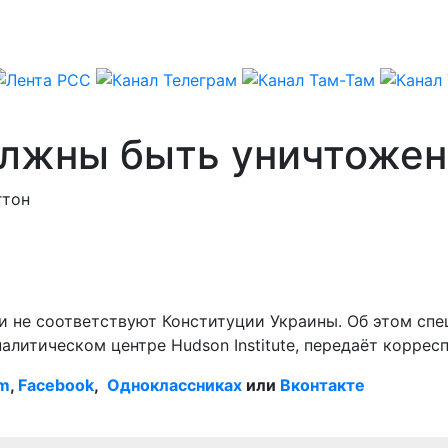
олжны быть уничтоже
гтон
и не соответствуют Конституции Украины. Об этом сп
налитическом центре Hudson Institute, передаёт корре
am
,
Facebook
,
Одноклассниках
или
Вконтакте