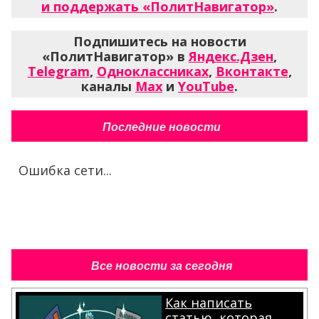
и поддержать «ПолитНавигатор»
.
Подпишитесь на новости
«ПолитНавигатор» в
Яндекс.Дзен
,
Telegram
,
Одноклассниках
,
Вконтакте
,
каналы
Max
и
YouTube
.
Последние новости
Ошибка сети...
Все новости за сегодня
Как написать
статью, которая