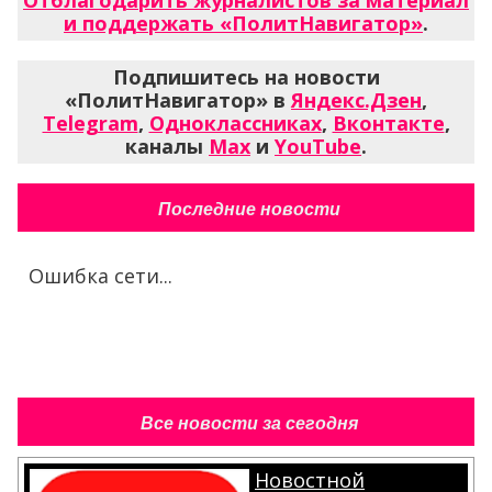
Отблагодарить журналистов за материал
и поддержать «ПолитНавигатор»
.
Подпишитесь на новости
«ПолитНавигатор» в
Яндекс.Дзен
,
Telegram
,
Одноклассниках
,
Вконтакте
,
каналы
Max
и
YouTube
.
Последние новости
Ошибка сети...
Все новости за сегодня
Новостной