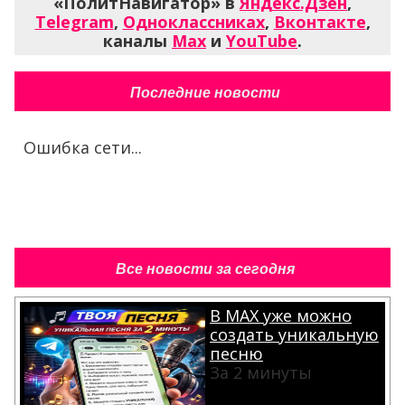
«ПолитНавигатор» в
Яндекс.Дзен
,
Telegram
,
Одноклассниках
,
Вконтакте
,
каналы
Max
и
YouTube
.
Последние новости
Ошибка сети...
Все новости за сегодня
В MAX уже можно
создать уникальную
песню
За 2 минуты