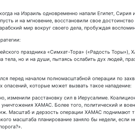
 когда на Израиль одновременно напали Египет, Сирия 
 пусть и на мгновение, восстановили свое достоинств
арабский мир вокруг своего дела, пробуждая воспомин
ратегии:
ейского праздника «Симхат-Тора» («Радость Торы»), 
а тела, но и на души, пытаясь ослабить дух людей, пр
ался перед началом полномасштабной операции по захв
 опасений, которые может вызвать такое нападение:
но, изменили расстановку сил в Иерусалиме. Коалицио
ме уничтожения ХАМАС. Более того, политический и во
иж. Масштаб и дерзость операции ХАМАС поднимают т
акого масштаба планирование заняло бы недели, если н
порога?».