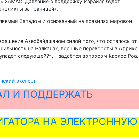
ть ХАМАС. Давление в поддержку Израиля будет
онфликты за границей».
авляемый Западом и основанный на правилах мировой
звращение Азербайджаном силой того, что осталось от
абильность на Балканах, военные перевороты в Африке
упадет следующей?», – задаётся вопросом Карлос Роа.
нский эксперт
АЛ И ПОДДЕРЖАТЬ
ГАТОРА НА ЭЛЕКТРОННУЮ