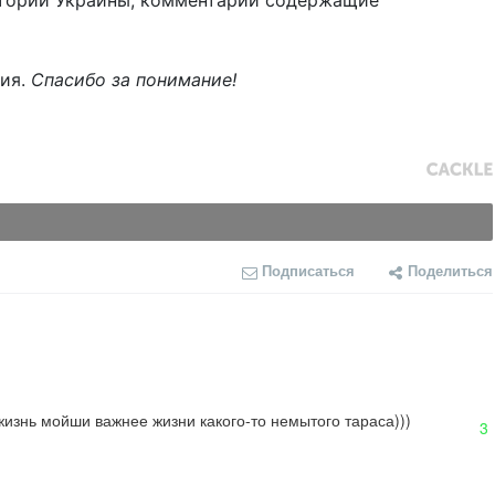
тории Украины, комментарии содержащие
ния.
Спасибо за понимание!
Подписаться
Поделиться
 жизнь мойши важнее жизни какого-то немытого тараса)))
3