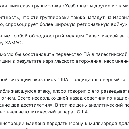
кая шиитская группировка «Хезболла» и другие ислами
ятность, что эти группировки также нападут на Израил
но, спровоцирует более широкую региональную войну».
авляет собой обоюдоострый меч для Палестинской авт
зу ХАМАС:
могло бы восстановить первенство ПА в палестинской 
кший в результате израильского вторжения, несомненн
асной ситуации оказались США, традиционно верный со
риближающуюся атаку, плохо говорит о его разведыват
огнем. Всего несколько дней назад советник по нацио
дние два десятилетия». В тот же день аналитический п
а во внешнеполитический аппарат США.
нистрации Байдена передать Ирану 6 миллиардов долл