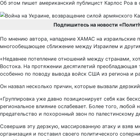
Об этом пишет американский публицист Карлос Роа в св
Подпишитесь на новости «Полит
По мнению автора, нападение ХАМАС на израильские п
многообещающее сближение между Израилем и другим
«Недавнее потепление отношений между странами, хот
Востока. На протяжении десятилетий преобладающая т
особенно по поводу вывода войск США из региона и ра
Он назвал несколько причин, которые вызвали дерзки
«Группировка уже давно позиционирует себя как беск
региональное влияние ослабевает. Более того, любой
предательство и похоронный звон по палестинскому де
Совершив эту дерзкую, массированную атаку и взяв м
организация и поставил своего политического соперни