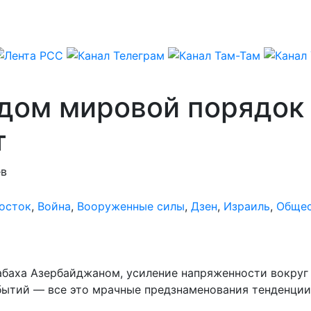
дом мировой порядок 
т
ев
осток
,
Война
,
Вооруженные силы
,
Дзен
,
Израиль
,
Обще
абаха Азербайджаном, усиление напряженности вокруг 
ытий — все это мрачные предзнаменования тенденции 