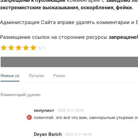
Запрещены к публикации
комментарии с
заведомо л
экстремистские высказывания, оскорбления, фейки.
Администрация Сайта вправе удалять комментарии и 
Размещение ссылок на сторонние ресурсы
запрещено
/
5
1
Новые
Лучшие
Ранее
(4)
Комментарий удален
популист
2023.10.11 06:20
помечтай. это всё что вам, свинорылым утыркам ос
Deyan Barich
2023.10.11 06:09