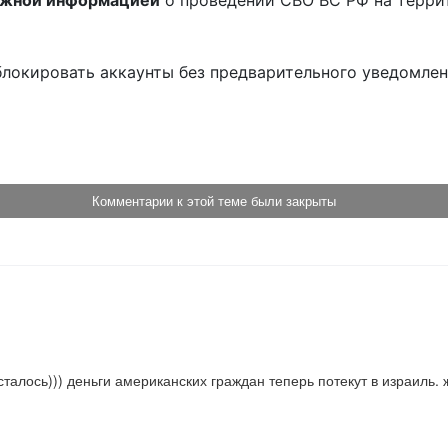
ожной информацией
о проведении СВО ВС РФ на терри
блокировать аккаунты без предварительного уведомле
!
Комментарии к этой теме были закрыты
талось))) деньги американских граждан теперь потекут в израиль.