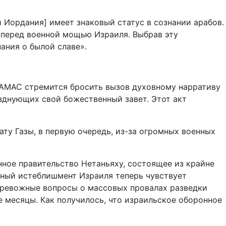
и Иордания] имеет знаковый статус в сознании арабов.
о перед военной мощью Израиля. Выбрав эту
ания о былой славе».
ХАМАС стремится бросить вызов духовному нарративу
азднующих свой божественный завет. Этот акт
ату Газы, в первую очередь, из-за огромных военных
нное правительство Нетаньяху, состоящее из крайне
енный истеблишмент Израиля теперь чувствует
ревожные вопросы о массовых провалах разведки
е месяцы. Как получилось, что израильское оборонное