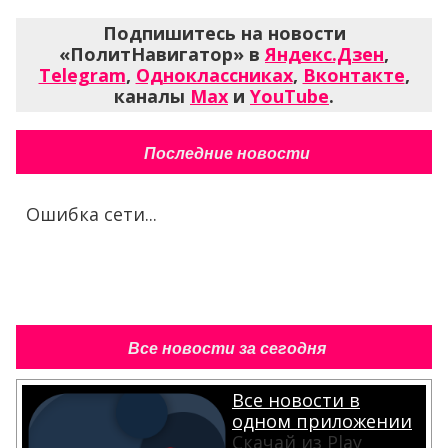
Подпишитесь на новости
«ПолитНавигатор» в
Яндекс.Дзен
,
Telegram
,
Одноклассниках
,
Вконтакте
,
каналы
Max
и
YouTube
.
Последние новости
Ошибка сети...
Все новости за сегодня
Все новости в
одном приложении
Скачай из Play