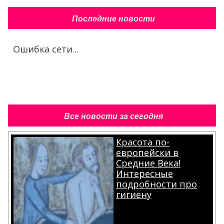
Последние новости
Ошибка сети...
Все новости за сегодня
Красота по-
европейски в
Средние Века!
Интересные
подробности про
гигиену
.