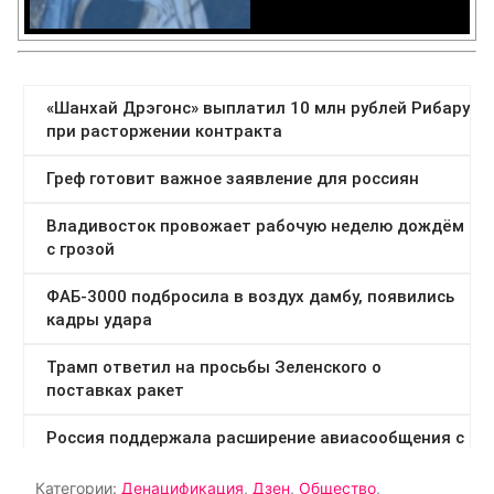
Категории:
Денацификация
,
Дзен
,
Общество
,