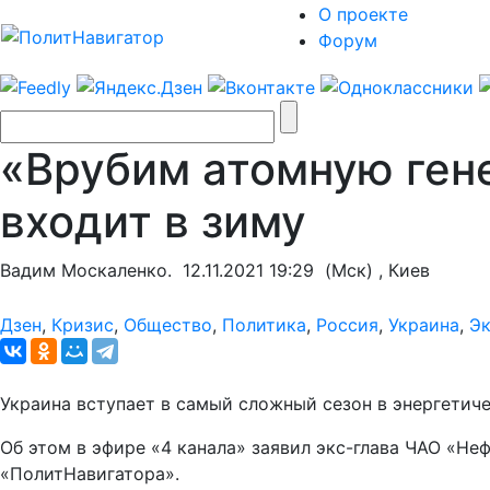
О проекте
Форум
«Врубим атомную гене
входит в зиму
Вадим Москаленко.
12.11.2021 19:29
(Мск) , Киев
Дзен
,
Кризис
,
Общество
,
Политика
,
Россия
,
Украина
,
Эк
Украина вступает в самый сложный сезон в энергетич
Об этом в эфире «4 канала» заявил экс-глава ЧАО «Не
«ПолитНавигатора».