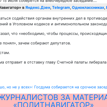
Навигатор» в
Яндекс.Дзен
,
Telegram
,
Одноклассниках
,
асаться содействия органам внутренних дел в противо
ний в Уголовном кодексе и антимонопольном законода
азал, что «необходимо, чтобы процессы, происходящие
 понял», зачем собирают депутатов.
стам.
а отправит в отставку главу Счетной палаты либерала
шо, но не у всех»: Госдума собирается на срочное засе
ЖУРНАЛИСТОВ ЗА МАТЕРИ
«ПОЛИТНАВИГАТОР»