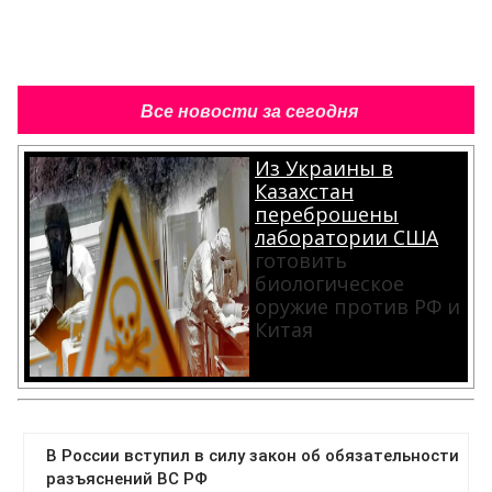
Все новости за сегодня
Из Украины в
Казахстан
переброшены
лаборатории США
готовить
биологическое
оружие против РФ и
Китая