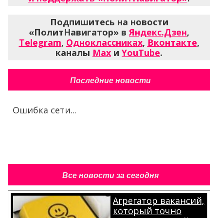
Подпишитесь на новости
«ПолитНавигатор» в
Яндекс.Дзен
,
Telegram
,
Одноклассниках
,
Вконтакте
,
каналы
Max
и
YouTube
.
Последние новости
Ошибка сети...
Все новости за сегодня
Агрегатор вакансий,
который точно