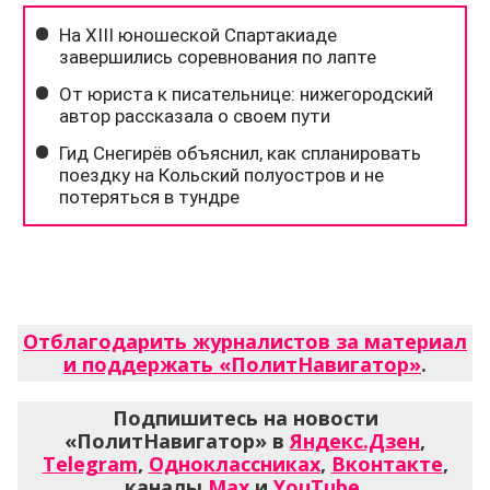
Отблагодарить журналистов за материал
и поддержать «ПолитНавигатор»
.
Подпишитесь на новости
«ПолитНавигатор» в
Яндекс.Дзен
,
Telegram
,
Одноклассниках
,
Вконтакте
,
каналы
Max
и
YouTube
.