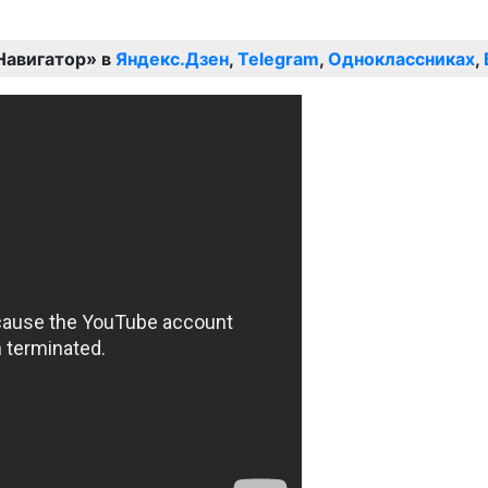
Навигатор» в
Яндекс.Дзен
,
Telegram
,
Одноклассниках
,