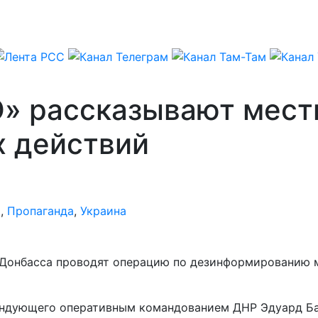
О» рассказывают мес
х действий
я
,
Пропаганда
,
Украина
 Донбасса проводят операцию по дезинформированию м
мандующего оперативным командованием ДНР Эдуард Ба