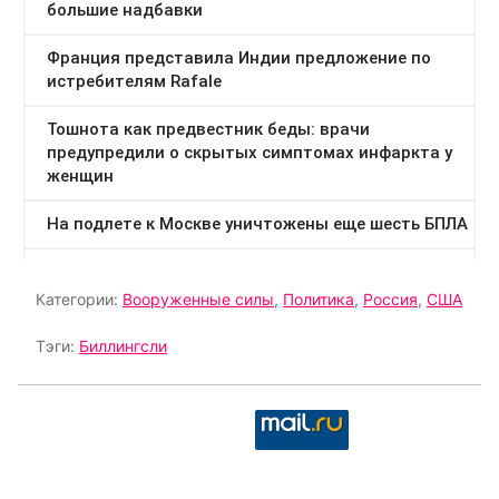
Категории:
Вооруженные силы
,
Политика
,
Россия
,
США
Тэги:
Биллингсли